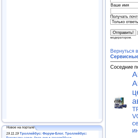
Ваше имя
Получать почт
модератором.
Вернуться 
Сервисные
Соседние п
А
А
ц
а
T
V
с
Новое на портале
и
19.11.19
Троллейбус: Форум-Блог. Троллейбус:
Воровство средь бела дня в троллейбусе