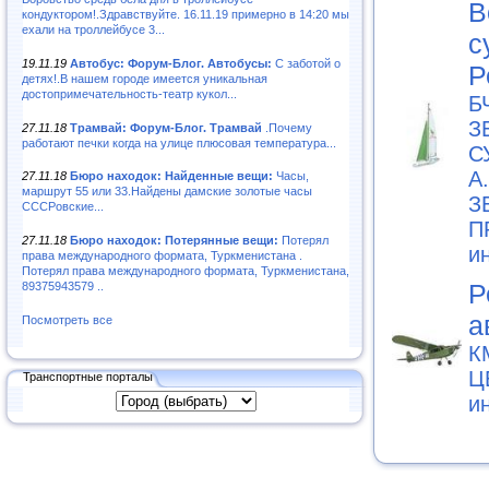
В
кондуктором!.Здравствуйте. 16.11.19 примерно в 14:20 мы
ехали на троллейбусе 3...
с
19.11.19
Автобус: Форум-Блог. Автобусы:
С заботой о
Р
детях!.В нашем городе имеется уникальная
достопримечательность-театр кукол...
Б
З
27.11.18
Трамвай: Форум-Блог. Трамвай
.Почему
работают печки когда на улице плюсовая температура...
С
А
27.11.18
Бюро находок: Найденные вещи:
Часы,
маршрут 55 или 33.Найдены дамские золотые часы
З
СССРовские...
П
27.11.18
Бюро находок: Потерянные вещи:
Потерял
и
права международного формата, Туркменистана .
Потерял права международного формата, Туркменистана,
Р
89375943579 ..
а
Посмотреть все
К
Ц
Транспортные порталы
и