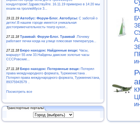
с
кондуктором!.Здравствуйте. 16.11.19 примерно в 14:20 мы
Р
ехали на троллейбусе 3...
Б
19.11.19
Автобус: Форум-Блог. Автобусы:
С заботой о
детях!.В нашем городе имеется уникальная
З
достопримечательность-театр кукол...
С
27.11.18
Трамвай: Форум-Блог. Трамвай
.Почему
А
работают печки когда на улице плюсовая температура...
З
27.11.18
Бюро находок: Найденные вещи:
Часы,
П
маршрут 55 или 33.Найдены дамские золотые часы
СССРовские...
и
27.11.18
Бюро находок: Потерянные вещи:
Потерял
Р
права международного формата, Туркменистана .
Потерял права международного формата, Туркменистана,
а
89375943579 ..
К
Посмотреть все
Ц
и
Транспортные порталы