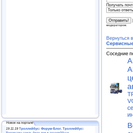
Получать почт
модератором.
Вернуться 
Сервисные
Соседние п
А
А
ц
а
T
V
с
и
Новое на портале
В
19.11.19
Троллейбус: Форум-Блог. Троллейбус:
Воровство средь бела дня в троллейбусе