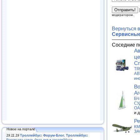
модератором.
Вернуться 
Сервисные
Соседние п
Ав
це
Сп
TR
АВ
ин
Во
Аг
БЧ
СУ
О
и 
Ре
КМ
Новое на портале
ЗА
19.11.19
Троллейбус: Форум-Блог. Троллейбус:
Воровство средь бела дня в троллейбусе