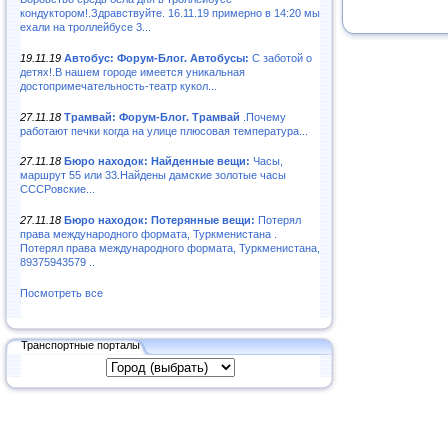
кондуктором!.Здравствуйте. 16.11.19 примерно в 14:20 мы
ехали на троллейбусе 3...
19.11.19
Автобус: Форум-Блог. Автобусы:
С заботой о
детях!.В нашем городе имеется уникальная
достопримечательность-театр кукол...
27.11.18
Трамвай: Форум-Блог. Трамвай
.Почему
работают печки когда на улице плюсовая температура...
27.11.18
Бюро находок: Найденные вещи:
Часы,
маршрут 55 или 33.Найдены дамские золотые часы
СССРовские...
27.11.18
Бюро находок: Потерянные вещи:
Потерял
права международного формата, Туркменистана .
Потерял права международного формата, Туркменистана,
89375943579 ..
Посмотреть все
Транспортные порталы