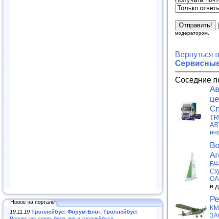
модератором.
Вернуться 
Сервисные
Соседние п
Ав
це
Сп
TR
АВ
ин
Во
Аг
БЧ
СУ
О
и 
Ре
Новое на портале
КМ
19.11.19
Троллейбус: Форум-Блог. Троллейбус:
ЗА
Воровство средь бела дня в троллейбусе