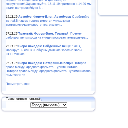
кондуктором!.Здравствуйте. 16.11.19 примерно в 14:20 мы
ехали на троллейбусе 3...
19.11.19
Автобус: Форум-Блог. Автобусы:
С заботой о
детях!.В нашем городе имеется уникальная
достопримечательность-театр кукол...
27.11.18
Трамвай: Форум-Блог. Трамвай
.Почему
работают печки когда на улице плюсовая температура...
27.11.18
Бюро находок: Найденные вещи:
Часы,
маршрут 55 или 33.Найдены дамские золотые часы
СССРовские...
27.11.18
Бюро находок: Потерянные вещи:
Потерял
права международного формата, Туркменистана .
Потерял права международного формата, Туркменистана,
89375943579 ..
Посмотреть все
Транспортные порталы