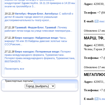
кондуктором!.Здравствуйте. 16.11.19 примерно в 14:20 мы
Адрес:
420030, 
ехали на троллейбусе 3...
Телефон:
+7 (8
19.11.19
Автобус: Форум-Блог. Автобусы:
С заботой о
детях!.В нашем городе имеется уникальная
достопримечательность-театр кукол...
E-mail:
maz
27.11.18
Трамвай: Форум-Блог. Трамвай
.Почему
работают печки когда на улице плюсовая температура...
Обновлено 17 ию
МАРШ, ТФ,
27.11.18
Бюро находок: Найденные вещи:
Часы,
маршрут 55 или 33.Найдены дамские золотые часы
СССРовские...
Адрес:
423800, 
Челны, Гараж 2
27.11.18
Бюро находок: Потерянные вещи:
Потерял
права международного формата, Туркменистана .
Телефоны:
+7 (
Потерял права международного формата, Туркменистана,
89375943579 ..
Обновлено 17 ию
Посмотреть все
МЕГАПЛЮС,
Транспортные порталы
Адрес:
420051, 
Телефоны:
+7 (
E
-
mail
:
k.m