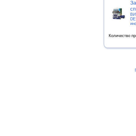
За
сп
ВИ
DE
ин
Количество п