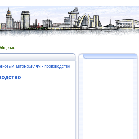
Общение
егковым автомобилям - производство
водство