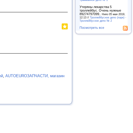
Утеряны лекарства 5
троллейбус. Очень нужные
89274797099..
Нияз 05 мая 2019,
12:13 //
Троллейбусное депо (парк) -
Троллейбусное депо № 2
Посмотреть все
ей
,
AUTOEUROЗАПЧАСТИ, магазин