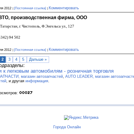
Комментировать
ля 2012
[Постоянная ссылка]
ТО, производственная фирма, ООО
Татарстан, г. Чистополь, Ф.Энгельса ул., 127
4342) 94 502
Комментировать
ля 2012
[Постоянная ссылка]
2
3
4
5
Дальше »
одразделы:
и к легковым автомобилям - розничная торговля
АПЧАСТИ, магазин автозапчастей
,
AUTO LEADER, магазин автозапчаст
стей
, и другая
информация
.
росмотров:
Города Онлайн