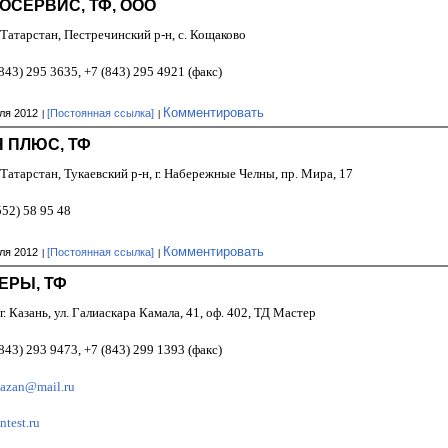
ОСЕРВИС, ТФ, ООО
 Татарстан, Пестречинский р-н, с. Кощаково
843) 295 3635, +7 (843) 295 4921 (факс)
Комментировать
ля 2012
[Постоянная ссылка]
 ПЛЮС, ТФ
Татарстан, Тукаевский р-н, г. Набережные Челны, пр. Мира, 17
552) 58 95 48
Комментировать
ля 2012
[Постоянная ссылка]
ЕРЫ, ТФ
г. Казань, ул. Галиаскара Камала, 41, оф. 402, ТД Мастер
843) 293 9473, +7 (843) 299 1393 (факс)
kazan@mail.ru
test.ru