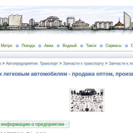
Метро
Поезда
Авиа
Водный
Такси
Сервисы
о
>
Автопредприятия. Транспорт
>
Запчасти к транспорту
>
Запчасти к л
к легковым автомобилям - продажа оптом, произ
 информацию о предприятии