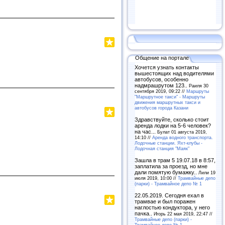
Общение на портале
Хочется узнать контакты
вышестоящих над водителями
автобусов, особенно
надмрашрутом 123..
Раиля 30
сентября 2019, 09:22 //
Маршруты
"Маршрутное такси" - Маршруты
движения маршрутных такси и
автобусов города Казани
Здравствуйте, сколько стоит
аренда лодки на 5-6 человек?
на час...
Булат 01 августа 2019,
14:10 //
Аренда водного транспорта.
Лодочные станции. Яхт-клубы -
Лодочная станция "Маяк"
Зашла в трам 5 19.07.18 в 8:57,
заплатила за проезд, но мне
дали помятую бумажку..
Лили 19
июля 2019, 10:00 //
Трамвайные депо
(парки) - Трамвайное депо № 1
22.05.2019. Сегодня ехал в
трамвае и был поражен
наглостью кондуктора, у него
пачка..
Игорь 22 мая 2019, 22:47 //
Трамвайные депо (парки) -
Трамвайное депо № 1