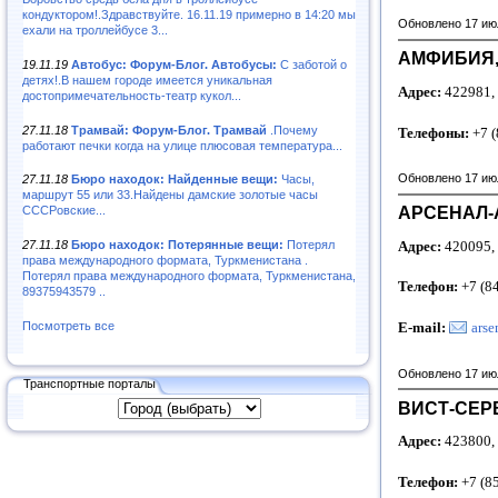
кондуктором!.Здравствуйте. 16.11.19 примерно в 14:20 мы
Обновлено 17 ию
ехали на троллейбусе 3...
АМФИБИЯ,
19.11.19
Автобус: Форум-Блог. Автобусы:
С заботой о
детях!.В нашем городе имеется уникальная
Адрес:
422981, 
достопримечательность-театр кукол...
27.11.18
Трамвай: Форум-Блог. Трамвай
.Почему
Телефоны:
+7 (
работают печки когда на улице плюсовая температура...
Обновлено 17 ию
27.11.18
Бюро находок: Найденные вещи:
Часы,
маршрут 55 или 33.Найдены дамские золотые часы
АРСЕНАЛ-А
СССРовские...
Адрес:
420095, 
27.11.18
Бюро находок: Потерянные вещи:
Потерял
права международного формата, Туркменистана .
Потерял права международного формата, Туркменистана,
Телефон:
+7 (8
89375943579 ..
E-mail:
ars
Посмотреть все
Обновлено 17 ию
Транспортные порталы
ВИСТ-СЕРВ
Адрес:
423800, 
Телефон:
+7 (8