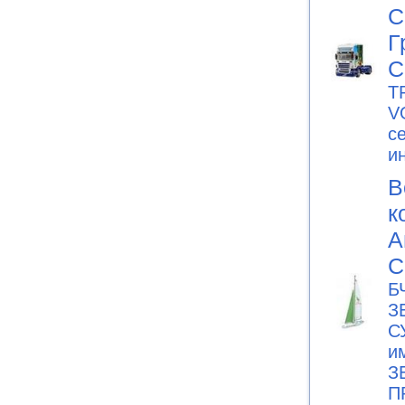
С
Г
С
T
V
с
и
В
к
А
С
Б
З
С
и
З
П