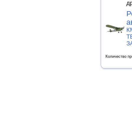
д
Р
а
К
Т
З
Количество п