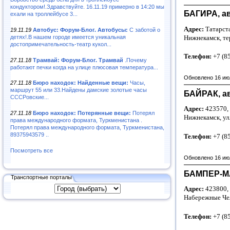
кондуктором!.Здравствуйте. 16.11.19 примерно в 14:20 мы
БАГИРА, а
ехали на троллейбусе 3...
Адрес:
Татарста
19.11.19
Автобус: Форум-Блог. Автобусы:
С заботой о
Нижнекамск, те
детях!.В нашем городе имеется уникальная
достопримечательность-театр кукол...
Телефон:
+7 (8
27.11.18
Трамвай: Форум-Блог. Трамвай
.Почему
работают печки когда на улице плюсовая температура...
Обновлено 16 ию
27.11.18
Бюро находок: Найденные вещи:
Часы,
маршрут 55 или 33.Найдены дамские золотые часы
БАЙРАК, а
СССРовские...
Адрес:
423570, 
27.11.18
Бюро находок: Потерянные вещи:
Потерял
Нижнекамск, ул
права международного формата, Туркменистана .
Потерял права международного формата, Туркменистана,
89375943579 ..
Телефон:
+7 (8
Посмотреть все
Обновлено 16 ию
БАМПЕР-МА
Транспортные порталы
Адрес:
423800, 
Набережные Че
Телефон:
+7 (8